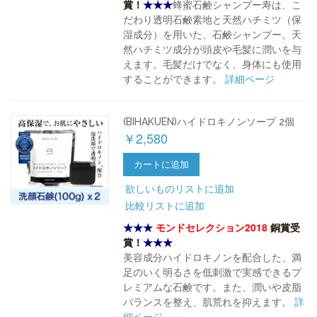
賞！
★★★
蜂蜜石鹸シャンプー寿は、こ
だわり透明石鹸素地と天然ハチミツ（保
湿成分）を用いた、石鹸シャンプー。天
然ハチミツ成分が頭皮や毛髪に潤いを与
えます。毛髪だけでなく、身体にも使用
することができます。
詳細ページ
(BIHAKUEN)ハイドロキノンソープ 2個
￥2,580
カートに追加
欲しいものリストに追加
比較リストに追加
★★★
モンドセレクション2018
銅賞受
賞！
★★★
美容成分ハイドロキノンを配合した、満
足のいく明るさを低刺激で実感できるプ
レミアムな石鹸です。また、潤いや皮脂
バランスを整え、肌荒れを抑えます。
詳
細ページ