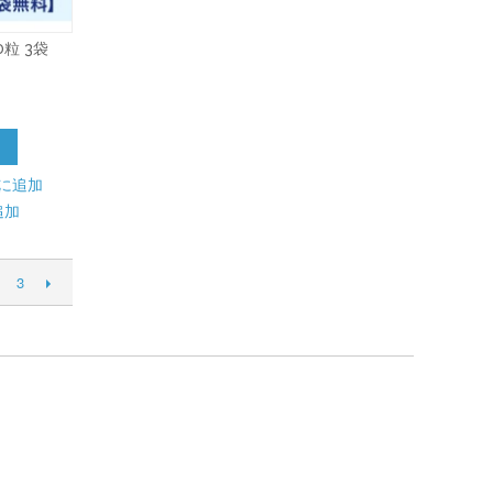
0粒 3袋
加
に追加
追加
3