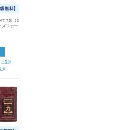
粒 3袋（2
ーズファー
加
に追加
追加