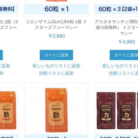
粒 3袋（2
コエンザイムQ10心60粒 1袋 ド
アスタキサンチン潤60
ーズファー
クターズファーマシー
袋+1袋無料） ドクタ
マシー
￥2,880
￥4,960
カートに追加
カートに追
に追加
欲しいものリストに追加
欲しいものリスト
加
比較リストに追加
比較リストに