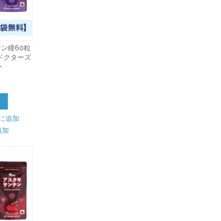
ン瞳60粒
 ドクターズ
ー
加
に追加
追加