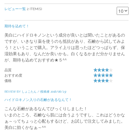
レビュー一覧
2 ITEM(S)
期待を込めて！
美白にハイドロキノンという成分が良いとは聞いたことがあるの
ですが、いきなり薬を使うのも抵抗があり、石鹸から試してみよ
う！ということで購入。アライ上りは思ったほどつっぱらず、保
湿効果もあり、なんだか良いかも。白くなるかまだ分かりません
が、期待も込めておすすめ★５^^
品質
おすすめ度
価格
REVIEW BY しょこたん / (投稿者 2018/08/23)
ハイドロキノン入りの石鹸があるなんて！
こんな石鹸があるなんてびっくりしました！
いまのところ、石鹸なら肌には合うようですし、これはどうかな
ぁ～ってちょっと心配もするけど、お試しで注文してみました。
美白に効くかなぁ～^^