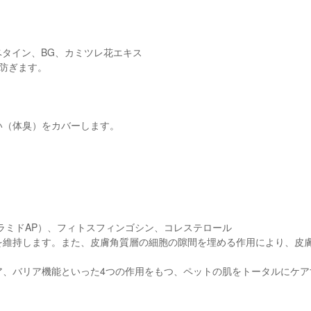
ベタイン、BG、カミツレ花エキス
防ぎます。
い（体臭）をカバーします。
セラミドAP）、フィトスフィンゴシン、コレステロール
を維持します。また、皮膚角質層の細胞の隙間を埋める作用により、皮
ア、バリア機能といった4つの作用をもつ、ペットの肌をトータルにケア