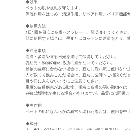
◆効果
ペットの肌や被毛を守ります。
保湿作用をはじめ、清潔作用、リペア作用、バリア機能
◆使用方法
1日1回を目安に皮膚へスプレーし、馴染ませてください
顔に使用する場合は、手またはコットンに適量をとり、
◆注意事項
高温・多湿や直射日光を避けて保管してください。
乳幼児・動物の触れる所に置かないでください。
動物の皮膚に合わない場合は、直ちに洗い流し使用を中
人が誤って飲みこんだ場合は、直ちに医師へご相談くだ
目や口に入らないようにご注意ください。
重度の皮膚疾患がある動物、極端に皮膚の弱い動物へは
※稀に沈殿物が生じる場合がありますが、品質には問題
◆副作用
ペットの肌になんらかの異常が現れた場合は、使用を中
◆成分
水、BG、グリセリン、グリチルレチン酸ステアリル、ベタ