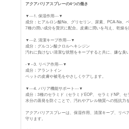
アクアバリアスプレーの4つの働き
▼---1. 保湿作用---▼
成分：ヒアルロン酸Na、グリセリン、尿素、PCA-Na、
7種の潤い成分を贅沢に配合。皮膚に潤いを与え、乾燥を
▼---2. 清潔キープ作用---▼
成分：グルコン酸クロルヘキシジン
汚れに負けない清潔な状態をキープすると共に、嫌な臭
-▼--3. リペア作用---▼
成分：アラントイン
ペットの皮膚や被毛をやさしくケアします。
▼---4. バリア機能サポート---▼
成分：3種のセラミド（セラミドEOP、 セラミドNP、
水分の蒸発を防ぐことで、汚れやアレル物質への抵抗力
アクアバリアスプレーは、保湿作用、清潔キープ、リペ
守ります。