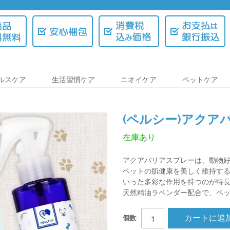
ルスケア
生活習慣ケア
ニオイケア
ペットケア
(ペルシー)アクアバ
在庫あり
アクアバリアスプレーは、動物
ペットの肌健康を美しく維持す
いった多彩な作用を持つのが特
天然精油ラベンダー配合で、ペ
カートに追
個数: