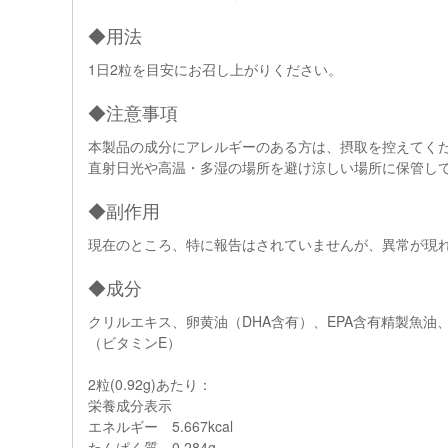
◆用法
1日2粒を目安にお召し上がりください。
◆注意事項
本製品の成分にアレルギーのある方は、摂取を控えてく
直射日光や高温・多湿の場所を避け涼しい場所に保管し
◆副作用
現在のところ、特に報告はされていませんが、異常が現
◆成分
クリルエキス、卵黄油（DHA含有）、EPA含有精製魚
（ビタミンE）
2粒(0.92g)あたり：
栄養成分表示
エネルギー 5.667kcal
たんぱく質 0.284g