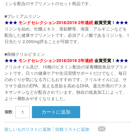
ミンを配合のサプリメントのセット商品です。
■プレミアムリジン
★★★
モンドセレクション2018/2019 2年連続
銀賞受賞！
★★★
リジンを始め、牡蠣エキス、亜鉛酵母、海藻、アルギニンなどを
配合した健康サプリメントです。必須アミノ酸であるリジンを、1
日当たり 2,000mg摂ることが可能です。
■南極クリルビタミン
★★★
モンドセレクション2018/2019 2年連続
金賞受賞！
★★★
クリルオイル及び、10種のビタミン配合の栄養機能食品サプリメ
ントです。日々の健康ケアや生活習慣サポートだけでなく、毎日
のめぐりが気になる方にもおすすめです。クリルオイルには、サ
ラサラ成分のEPA、覚える意欲を高めるDHA、還元作用のアスタ
キサンチンなどが配合されています。独自の低臭加工によって、
より一層飲みやすくなりました。
カートに追加
個数:
欲しいものリストに追加
比較リストに追加